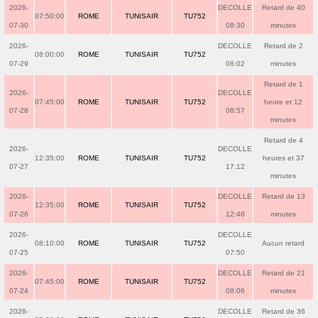
2026-
DECOLLE
Retard de 40
07:50:00
ROME
TUNISAIR
TU752
07-30
08:30
minutes
2026-
DECOLLE
Retard de 2
08:00:00
ROME
TUNISAIR
TU752
07-29
08:02
minutes
Retard de 1
2026-
DECOLLE
07:45:00
ROME
TUNISAIR
TU752
heure et 12
07-28
08:57
minutes
Retard de 4
2026-
DECOLLE
12:35:00
ROME
TUNISAIR
TU752
heures et 37
07-27
17:12
minutes
2026-
DECOLLE
Retard de 13
12:35:00
ROME
TUNISAIR
TU752
07-26
12:48
minutes
2026-
DECOLLE
08:10:00
ROME
TUNISAIR
TU752
Aucun retard
07-25
07:50
2026-
DECOLLE
Retard de 21
07:45:00
ROME
TUNISAIR
TU752
07-24
08:06
minutes
2026-
DECOLLE
Retard de 36