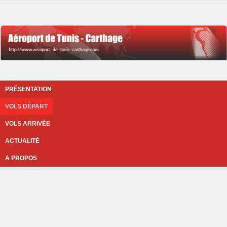
PRÉSENTATION
VOLS DÉPART
VOLS ARRIVÉE
ACTUALITÉ
A PROPOS