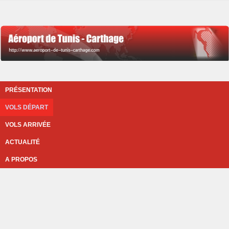
PRÉSENTATION
VOLS DÉPART
VOLS ARRIVÉE
ACTUALITÉ
A PROPOS