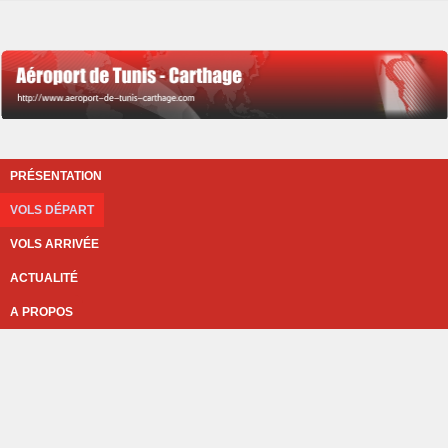
PRÉSENTATION
VOLS DÉPART
VOLS ARRIVÉE
ACTUALITÉ
A PROPOS