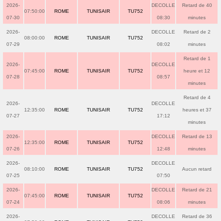
2026-
DECOLLE
Retard de 40
07:50:00
ROME
TUNISAIR
TU752
07-30
08:30
minutes
2026-
DECOLLE
Retard de 2
08:00:00
ROME
TUNISAIR
TU752
07-29
08:02
minutes
Retard de 1
2026-
DECOLLE
07:45:00
ROME
TUNISAIR
TU752
heure et 12
07-28
08:57
minutes
Retard de 4
2026-
DECOLLE
12:35:00
ROME
TUNISAIR
TU752
heures et 37
07-27
17:12
minutes
2026-
DECOLLE
Retard de 13
12:35:00
ROME
TUNISAIR
TU752
07-26
12:48
minutes
2026-
DECOLLE
08:10:00
ROME
TUNISAIR
TU752
Aucun retard
07-25
07:50
2026-
DECOLLE
Retard de 21
07:45:00
ROME
TUNISAIR
TU752
07-24
08:06
minutes
2026-
DECOLLE
Retard de 36