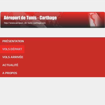
PRÉSENTATION
VOLS DÉPART
VOLS ARRIVÉE
ACTUALITÉ
A PROPOS