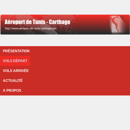
PRÉSENTATION
VOLS DÉPART
VOLS ARRIVÉE
ACTUALITÉ
A PROPOS