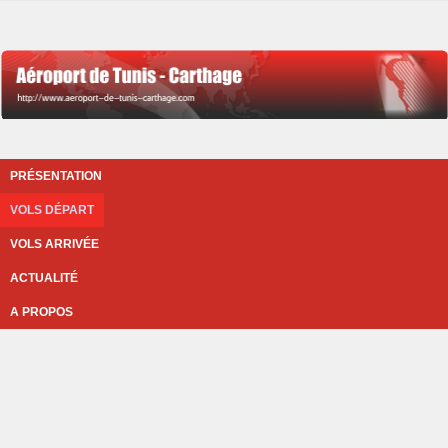
PRÉSENTATION
VOLS DÉPART
VOLS ARRIVÉE
ACTUALITÉ
A PROPOS