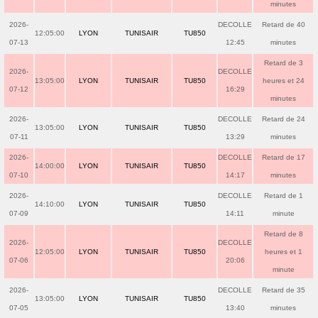
minutes
2026-
DECOLLE
Retard de 40
12:05:00
LYON
TUNISAIR
TU850
07-13
12:45
minutes
Retard de 3
2026-
DECOLLE
13:05:00
LYON
TUNISAIR
TU850
heures et 24
07-12
16:29
minutes
2026-
DECOLLE
Retard de 24
13:05:00
LYON
TUNISAIR
TU850
07-11
13:29
minutes
2026-
DECOLLE
Retard de 17
14:00:00
LYON
TUNISAIR
TU850
07-10
14:17
minutes
2026-
DECOLLE
Retard de 1
14:10:00
LYON
TUNISAIR
TU850
07-09
14:11
minute
Retard de 8
2026-
DECOLLE
12:05:00
LYON
TUNISAIR
TU850
heures et 1
07-06
20:06
minute
2026-
DECOLLE
Retard de 35
13:05:00
LYON
TUNISAIR
TU850
07-05
13:40
minutes