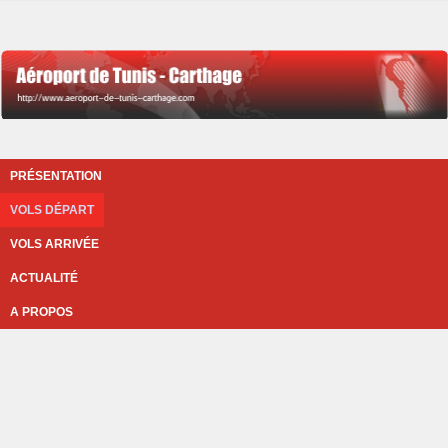
PRÉSENTATION
VOLS DÉPART
VOLS ARRIVÉE
ACTUALITÉ
A PROPOS