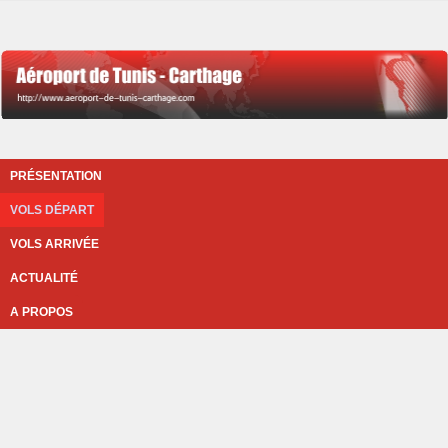
PRÉSENTATION
VOLS DÉPART
VOLS ARRIVÉE
ACTUALITÉ
A PROPOS