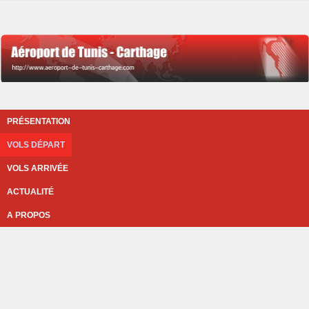
PRÉSENTATION
VOLS DÉPART
VOLS ARRIVÉE
ACTUALITÉ
A PROPOS