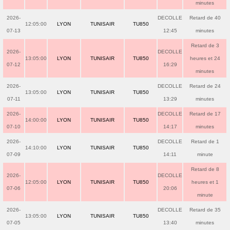
minutes
2026-
DECOLLE
Retard de 40
12:05:00
LYON
TUNISAIR
TU850
07-13
12:45
minutes
Retard de 3
2026-
DECOLLE
13:05:00
LYON
TUNISAIR
TU850
heures et 24
07-12
16:29
minutes
2026-
DECOLLE
Retard de 24
13:05:00
LYON
TUNISAIR
TU850
07-11
13:29
minutes
2026-
DECOLLE
Retard de 17
14:00:00
LYON
TUNISAIR
TU850
07-10
14:17
minutes
2026-
DECOLLE
Retard de 1
14:10:00
LYON
TUNISAIR
TU850
07-09
14:11
minute
Retard de 8
2026-
DECOLLE
12:05:00
LYON
TUNISAIR
TU850
heures et 1
07-06
20:06
minute
2026-
DECOLLE
Retard de 35
13:05:00
LYON
TUNISAIR
TU850
07-05
13:40
minutes