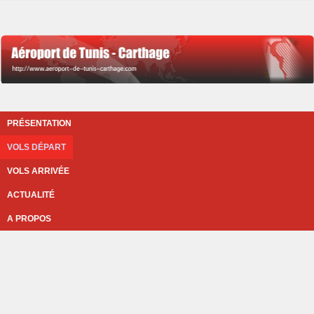
PRÉSENTATION
VOLS DÉPART
VOLS ARRIVÉE
ACTUALITÉ
A PROPOS