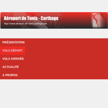
PRÉSENTATION
VOLS DÉPART
VOLS ARRIVÉE
ACTUALITÉ
A PROPOS