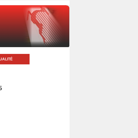
UALITÉ
5