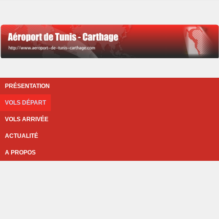
PRÉSENTATION
VOLS DÉPART
VOLS ARRIVÉE
ACTUALITÉ
A PROPOS