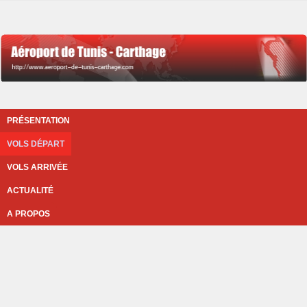
PRÉSENTATION
VOLS DÉPART
VOLS ARRIVÉE
ACTUALITÉ
A PROPOS