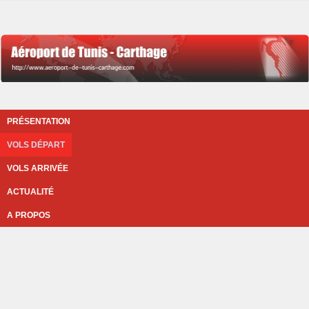
PRÉSENTATION
VOLS DÉPART
VOLS ARRIVÉE
ACTUALITÉ
A PROPOS