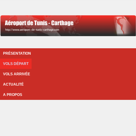
PRÉSENTATION
VOLS DÉPART
VOLS ARRIVÉE
ACTUALITÉ
A PROPOS