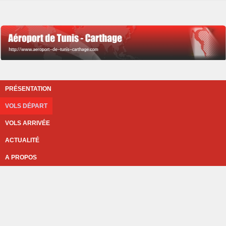
PRÉSENTATION
VOLS DÉPART
VOLS ARRIVÉE
ACTUALITÉ
A PROPOS