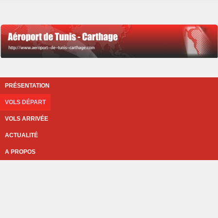
PRÉSENTATION
VOLS DÉPART
VOLS ARRIVÉE
ACTUALITÉ
A PROPOS