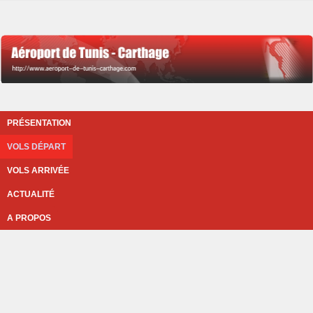
PRÉSENTATION
VOLS DÉPART
VOLS ARRIVÉE
ACTUALITÉ
A PROPOS