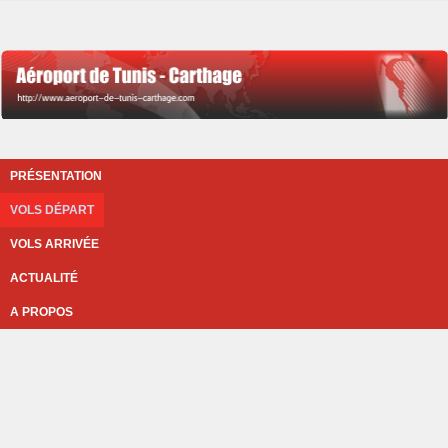
PRÉSENTATION
VOLS DÉPART
VOLS ARRIVÉE
ACTUALITÉ
A PROPOS