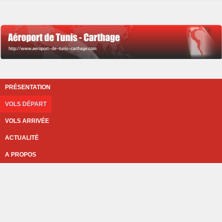
PRÉSENTATION
VOLS DÉPART
VOLS ARRIVÉE
ACTUALITÉ
A PROPOS