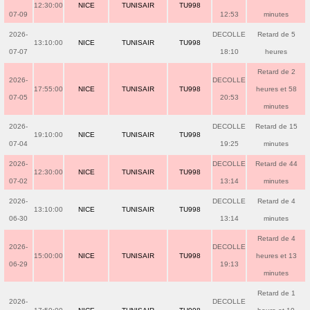
12:30:00
NICE
TUNISAIR
TU998
07-09
12:53
minutes
2026-
DECOLLE
Retard de 5
13:10:00
NICE
TUNISAIR
TU998
07-07
18:10
heures
Retard de 2
2026-
DECOLLE
17:55:00
NICE
TUNISAIR
TU998
heures et 58
07-05
20:53
minutes
2026-
DECOLLE
Retard de 15
19:10:00
NICE
TUNISAIR
TU998
07-04
19:25
minutes
2026-
DECOLLE
Retard de 44
12:30:00
NICE
TUNISAIR
TU998
07-02
13:14
minutes
2026-
DECOLLE
Retard de 4
13:10:00
NICE
TUNISAIR
TU998
06-30
13:14
minutes
Retard de 4
2026-
DECOLLE
15:00:00
NICE
TUNISAIR
TU998
heures et 13
06-29
19:13
minutes
Retard de 1
2026-
DECOLLE