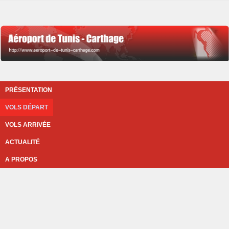
PRÉSENTATION
VOLS DÉPART
VOLS ARRIVÉE
ACTUALITÉ
A PROPOS