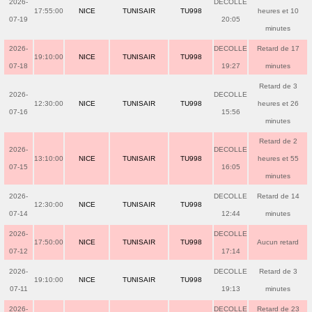
2026-
DECOLLE
17:55:00
NICE
TUNISAIR
TU998
heures et 10
07-19
20:05
minutes
2026-
DECOLLE
Retard de 17
19:10:00
NICE
TUNISAIR
TU998
07-18
19:27
minutes
Retard de 3
2026-
DECOLLE
12:30:00
NICE
TUNISAIR
TU998
heures et 26
07-16
15:56
minutes
Retard de 2
2026-
DECOLLE
13:10:00
NICE
TUNISAIR
TU998
heures et 55
07-15
16:05
minutes
2026-
DECOLLE
Retard de 14
12:30:00
NICE
TUNISAIR
TU998
07-14
12:44
minutes
2026-
DECOLLE
17:50:00
NICE
TUNISAIR
TU998
Aucun retard
07-12
17:14
2026-
DECOLLE
Retard de 3
19:10:00
NICE
TUNISAIR
TU998
07-11
19:13
minutes
2026-
DECOLLE
Retard de 23