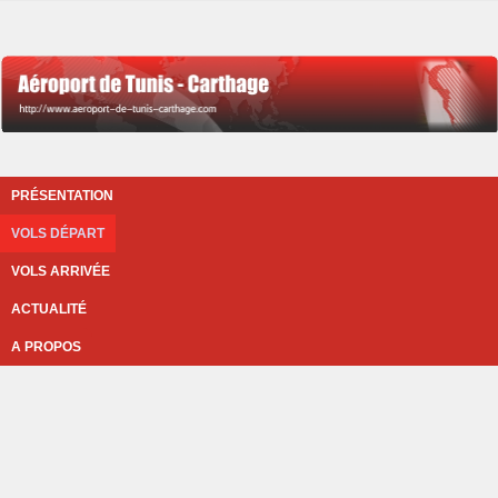
PRÉSENTATION
VOLS DÉPART
VOLS ARRIVÉE
ACTUALITÉ
A PROPOS