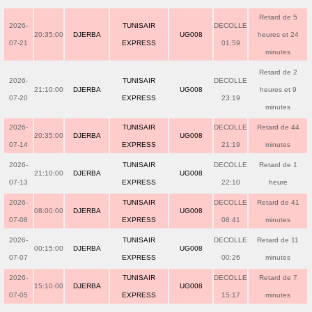
Retard de 5
2026-
TUNISAIR
DECOLLE
20:35:00
DJERBA
UG008
heures et 24
07-21
EXPRESS
01:59
minutes
Retard de 2
2026-
TUNISAIR
DECOLLE
21:10:00
DJERBA
UG008
heures et 9
07-20
EXPRESS
23:19
minutes
2026-
TUNISAIR
DECOLLE
Retard de 44
20:35:00
DJERBA
UG008
07-14
EXPRESS
21:19
minutes
2026-
TUNISAIR
DECOLLE
Retard de 1
21:10:00
DJERBA
UG008
07-13
EXPRESS
22:10
heure
2026-
TUNISAIR
DECOLLE
Retard de 41
08:00:00
DJERBA
UG008
07-08
EXPRESS
08:41
minutes
2026-
TUNISAIR
DECOLLE
Retard de 11
00:15:00
DJERBA
UG008
07-07
EXPRESS
00:26
minutes
2026-
TUNISAIR
DECOLLE
Retard de 7
15:10:00
DJERBA
UG008
07-05
EXPRESS
15:17
minutes