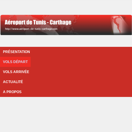
PRÉSENTATION
VOLS DÉPART
VOLS ARRIVÉE
ACTUALITÉ
A PROPOS