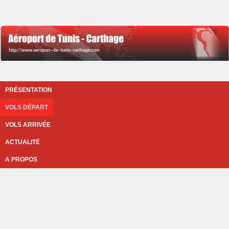
PRÉSENTATION
VOLS DÉPART
VOLS ARRIVÉE
ACTUALITÉ
A PROPOS