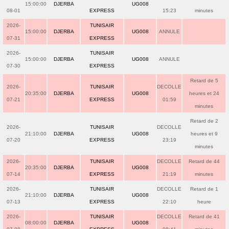
15:00:00
DJERBA
UG008
08-01
EXPRESS
15:23
minutes
2026-
TUNISAIR
15:00:00
DJERBA
UG008
ANNULE
07-31
EXPRESS
2026-
TUNISAIR
15:00:00
DJERBA
UG008
ANNULE
07-30
EXPRESS
Retard de 5
2026-
TUNISAIR
DECOLLE
20:35:00
DJERBA
UG008
heures et 24
07-21
EXPRESS
01:59
minutes
Retard de 2
2026-
TUNISAIR
DECOLLE
21:10:00
DJERBA
UG008
heures et 9
07-20
EXPRESS
23:19
minutes
2026-
TUNISAIR
DECOLLE
Retard de 44
20:35:00
DJERBA
UG008
07-14
EXPRESS
21:19
minutes
2026-
TUNISAIR
DECOLLE
Retard de 1
21:10:00
DJERBA
UG008
07-13
EXPRESS
22:10
heure
2026-
TUNISAIR
DECOLLE
Retard de 41
08:00:00
DJERBA
UG008