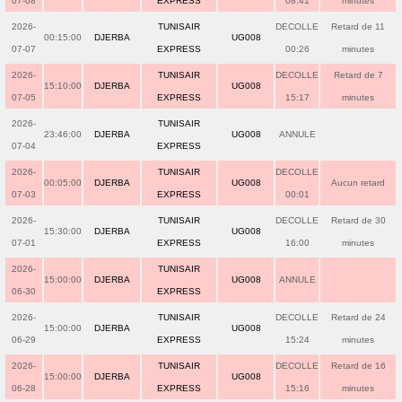
07-08
EXPRESS
08:41
minutes
2026-
TUNISAIR
DECOLLE
Retard de 11
00:15:00
DJERBA
UG008
07-07
EXPRESS
00:26
minutes
2026-
TUNISAIR
DECOLLE
Retard de 7
15:10:00
DJERBA
UG008
07-05
EXPRESS
15:17
minutes
2026-
TUNISAIR
23:46:00
DJERBA
UG008
ANNULE
07-04
EXPRESS
2026-
TUNISAIR
DECOLLE
00:05:00
DJERBA
UG008
Aucun retard
07-03
EXPRESS
00:01
2026-
TUNISAIR
DECOLLE
Retard de 30
15:30:00
DJERBA
UG008
07-01
EXPRESS
16:00
minutes
2026-
TUNISAIR
15:00:00
DJERBA
UG008
ANNULE
06-30
EXPRESS
2026-
TUNISAIR
DECOLLE
Retard de 24
15:00:00
DJERBA
UG008
06-29
EXPRESS
15:24
minutes
2026-
TUNISAIR
DECOLLE
Retard de 16
15:00:00
DJERBA
UG008
06-28
EXPRESS
15:16
minutes