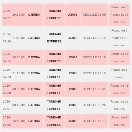
Retard de 5
2026-
TUNISAIR
20:35:00
DJERBA
UG008
DECOLLE 01:59
heures et 24
07-21
EXPRESS
minutes
Retard de 2
2026-
TUNISAIR
21:10:00
DJERBA
UG008
DECOLLE 23:19
heures et 9
07-20
EXPRESS
minutes
2026-
TUNISAIR
Retard de 44
20:35:00
DJERBA
UG008
DECOLLE 21:19
07-14
EXPRESS
minutes
2026-
TUNISAIR
Retard de 1
21:10:00
DJERBA
UG008
DECOLLE 22:10
07-13
EXPRESS
heure
2026-
TUNISAIR
Retard de 41
08:00:00
DJERBA
UG008
DECOLLE 08:41
07-08
EXPRESS
minutes
2026-
TUNISAIR
Retard de 11
00:15:00
DJERBA
UG008
DECOLLE 00:26
07-07
EXPRESS
minutes
2026-
TUNISAIR
Retard de 7
15:10:00
DJERBA
UG008
DECOLLE 15:17
07-05
EXPRESS
minutes