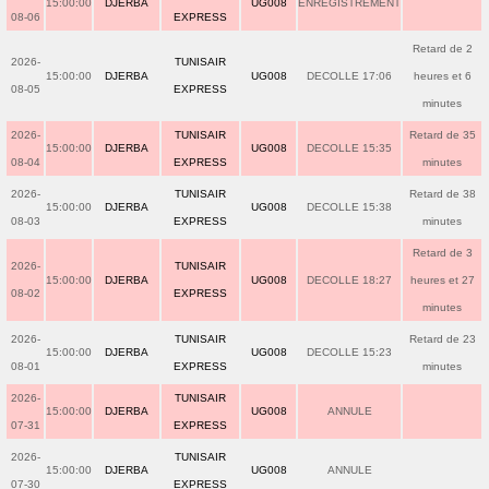
15:00:00
DJERBA
UG008
ENREGISTREMENT
08-06
EXPRESS
Retard de 2
2026-
TUNISAIR
15:00:00
DJERBA
UG008
DECOLLE 17:06
heures et 6
08-05
EXPRESS
minutes
2026-
TUNISAIR
Retard de 35
15:00:00
DJERBA
UG008
DECOLLE 15:35
08-04
EXPRESS
minutes
2026-
TUNISAIR
Retard de 38
15:00:00
DJERBA
UG008
DECOLLE 15:38
08-03
EXPRESS
minutes
Retard de 3
2026-
TUNISAIR
15:00:00
DJERBA
UG008
DECOLLE 18:27
heures et 27
08-02
EXPRESS
minutes
2026-
TUNISAIR
Retard de 23
15:00:00
DJERBA
UG008
DECOLLE 15:23
08-01
EXPRESS
minutes
2026-
TUNISAIR
15:00:00
DJERBA
UG008
ANNULE
07-31
EXPRESS
2026-
TUNISAIR
15:00:00
DJERBA
UG008
ANNULE
07-30
EXPRESS