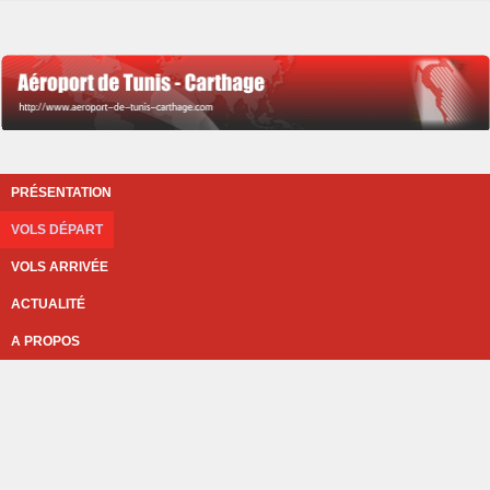
PRÉSENTATION
VOLS DÉPART
VOLS ARRIVÉE
ACTUALITÉ
A PROPOS