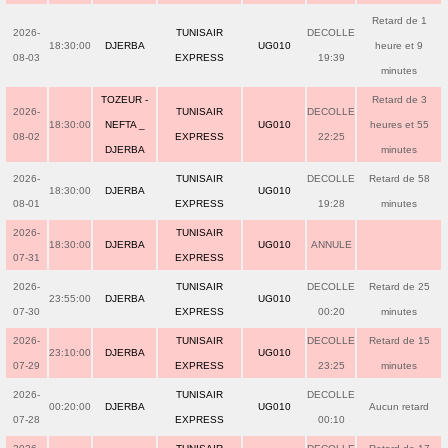
Retard de 1
2026-
TUNISAIR
DECOLLE
18:30:00
DJERBA
UG010
heure et 9
08-03
EXPRESS
19:39
minutes
TOZEUR -
Retard de 3
2026-
TUNISAIR
DECOLLE
18:30:00
NEFTA _
UG010
heures et 55
08-02
EXPRESS
22:25
DJERBA
minutes
2026-
TUNISAIR
DECOLLE
Retard de 58
18:30:00
DJERBA
UG010
08-01
EXPRESS
19:28
minutes
2026-
TUNISAIR
18:30:00
DJERBA
UG010
ANNULE
07-31
EXPRESS
2026-
TUNISAIR
DECOLLE
Retard de 25
23:55:00
DJERBA
UG010
07-30
EXPRESS
00:20
minutes
2026-
TUNISAIR
DECOLLE
Retard de 15
23:10:00
DJERBA
UG010
07-29
EXPRESS
23:25
minutes
2026-
TUNISAIR
DECOLLE
00:20:00
DJERBA
UG010
Aucun retard
07-28
EXPRESS
00:10