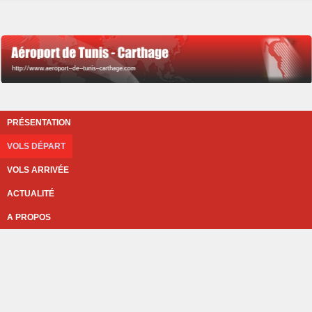
PRÉSENTATION
VOLS DÉPART
VOLS ARRIVÉE
ACTUALITÉ
A PROPOS