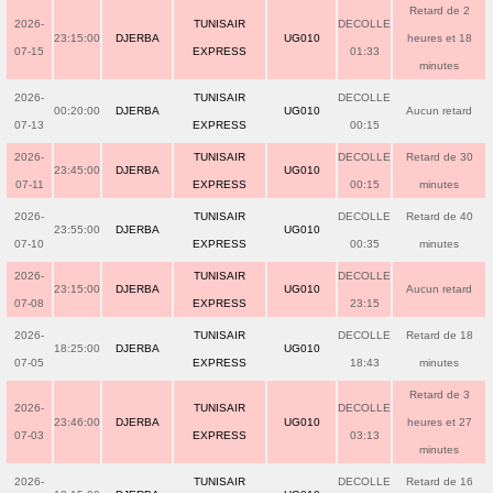
Retard de 2
2026-
TUNISAIR
DECOLLE
23:15:00
DJERBA
UG010
heures et 18
07-15
EXPRESS
01:33
minutes
2026-
TUNISAIR
DECOLLE
00:20:00
DJERBA
UG010
Aucun retard
07-13
EXPRESS
00:15
2026-
TUNISAIR
DECOLLE
Retard de 30
23:45:00
DJERBA
UG010
07-11
EXPRESS
00:15
minutes
2026-
TUNISAIR
DECOLLE
Retard de 40
23:55:00
DJERBA
UG010
07-10
EXPRESS
00:35
minutes
2026-
TUNISAIR
DECOLLE
23:15:00
DJERBA
UG010
Aucun retard
07-08
EXPRESS
23:15
2026-
TUNISAIR
DECOLLE
Retard de 18
18:25:00
DJERBA
UG010
07-05
EXPRESS
18:43
minutes
Retard de 3
2026-
TUNISAIR
DECOLLE
23:46:00
DJERBA
UG010
heures et 27
07-03
EXPRESS
03:13
minutes
2026-
TUNISAIR
DECOLLE
Retard de 16