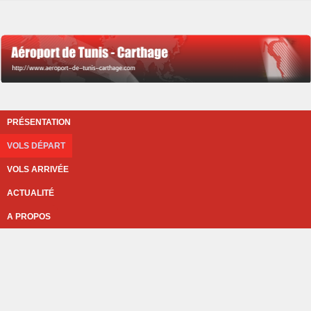
PRÉSENTATION
VOLS DÉPART
VOLS ARRIVÉE
ACTUALITÉ
A PROPOS