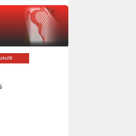
UALITÉ
5