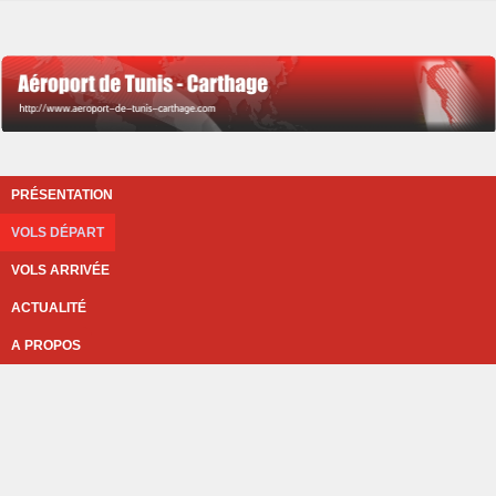
PRÉSENTATION
VOLS DÉPART
VOLS ARRIVÉE
ACTUALITÉ
A PROPOS