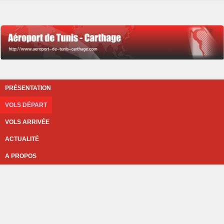
PRÉSENTATION
VOLS DÉPART
VOLS ARRIVÉE
ACTUALITÉ
A PROPOS