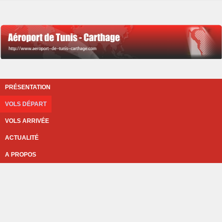
PRÉSENTATION
VOLS DÉPART
VOLS ARRIVÉE
ACTUALITÉ
A PROPOS