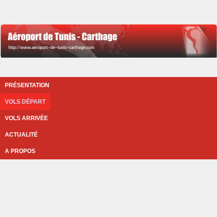
PRÉSENTATION
VOLS DÉPART
VOLS ARRIVÉE
ACTUALITÉ
A PROPOS