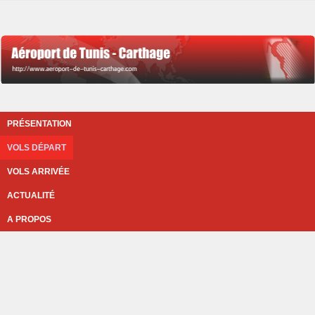
PRÉSENTATION
VOLS DÉPART
VOLS ARRIVÉE
ACTUALITÉ
A PROPOS