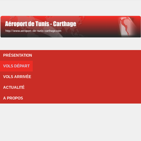
PRÉSENTATION
VOLS DÉPART
VOLS ARRIVÉE
ACTUALITÉ
A PROPOS