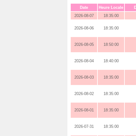
Date
Heure Locale
D
2026-08-07
18:35:00
2026-08-06
18:35:00
2026-08-05
18:50:00
2026-08-04
18:40:00
2026-08-03
18:35:00
2026-08-02
18:35:00
2026-08-01
18:35:00
2026-07-31
18:35:00