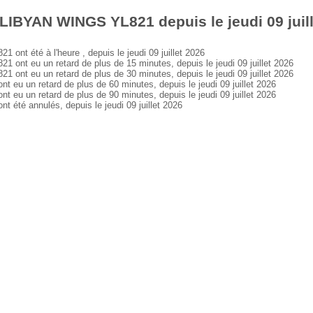
LIBYAN WINGS YL821 depuis le jeudi 09 juil
t été à l'heure , depuis le jeudi 09 juillet 2026
t eu un retard de plus de 15 minutes, depuis le jeudi 09 juillet 2026
t eu un retard de plus de 30 minutes, depuis le jeudi 09 juillet 2026
 un retard de plus de 60 minutes, depuis le jeudi 09 juillet 2026
 un retard de plus de 90 minutes, depuis le jeudi 09 juillet 2026
té annulés, depuis le jeudi 09 juillet 2026