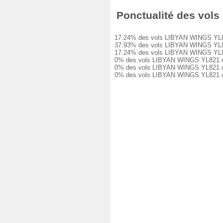
Ponctualité des vols 
17.24% des vols LIBYAN WINGS YL821 on
37.93% des vols LIBYAN WINGS YL821 on
17.24% des vols LIBYAN WINGS YL821 on
0% des vols LIBYAN WINGS YL821 ont eu
0% des vols LIBYAN WINGS YL821 ont eu
0% des vols LIBYAN WINGS YL821 ont é