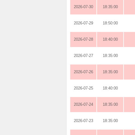
2026-07-30
18:35:00
2026-07-29
18:50:00
2026-07-28
18:40:00
2026-07-27
18:35:00
2026-07-26
18:35:00
2026-07-25
18:40:00
2026-07-24
18:35:00
2026-07-23
18:35:00