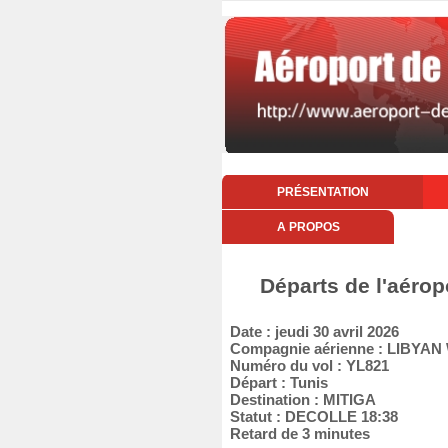
PRÉSENTATION
A PROPOS
Départs de l'aérop
Date : jeudi 30 avril 2026
Compagnie aérienne : LIBYAN
Numéro du vol : YL821
Départ : Tunis
Destination : MITIGA
Statut : DECOLLE 18:38
Retard de 3 minutes