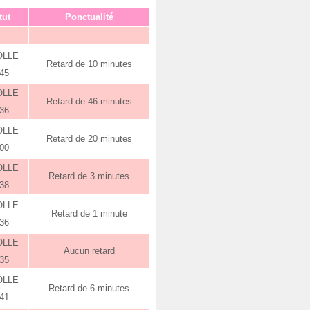
tut
Ponctualité
OLLE
Retard de 10 minutes
:45
OLLE
Retard de 46 minutes
:36
OLLE
Retard de 20 minutes
:00
OLLE
Retard de 3 minutes
:38
OLLE
Retard de 1 minute
:36
OLLE
Aucun retard
:35
OLLE
Retard de 6 minutes
:41