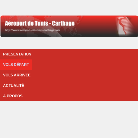
PRÉSENTATION
VOLS DÉPART
VOLS ARRIVÉE
ACTUALITÉ
A PROPOS