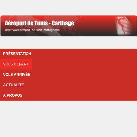
PRÉSENTATION
VOLS DÉPART
VOLS ARRIVÉE
ACTUALITÉ
A PROPOS