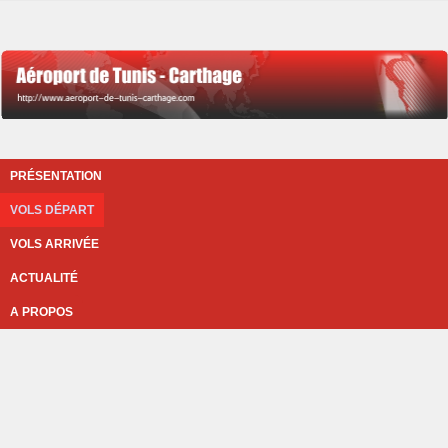
PRÉSENTATION
VOLS DÉPART
VOLS ARRIVÉE
ACTUALITÉ
A PROPOS