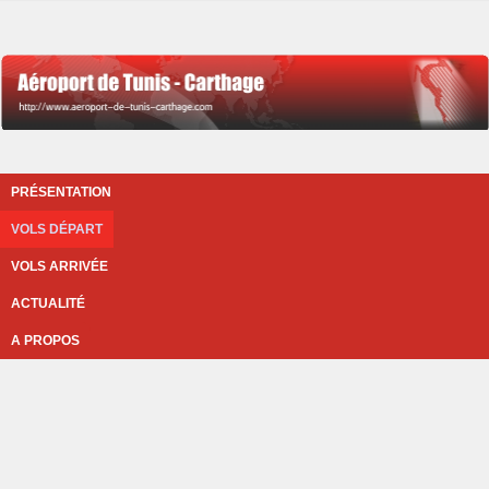
PRÉSENTATION
VOLS DÉPART
VOLS ARRIVÉE
ACTUALITÉ
A PROPOS