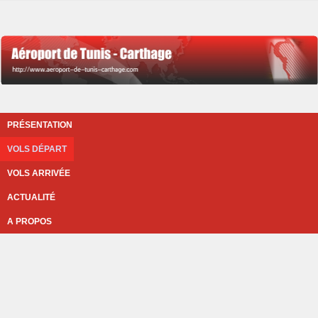
PRÉSENTATION
VOLS DÉPART
VOLS ARRIVÉE
ACTUALITÉ
A PROPOS