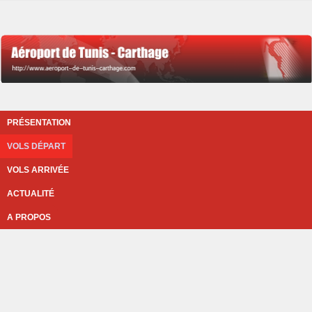
PRÉSENTATION
VOLS DÉPART
VOLS ARRIVÉE
ACTUALITÉ
A PROPOS