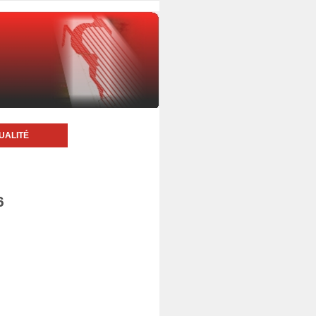
UALITÉ
6