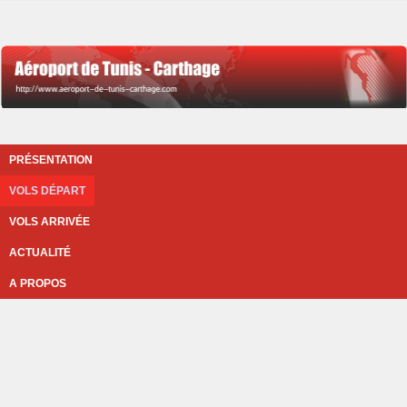
PRÉSENTATION
VOLS DÉPART
VOLS ARRIVÉE
ACTUALITÉ
A PROPOS