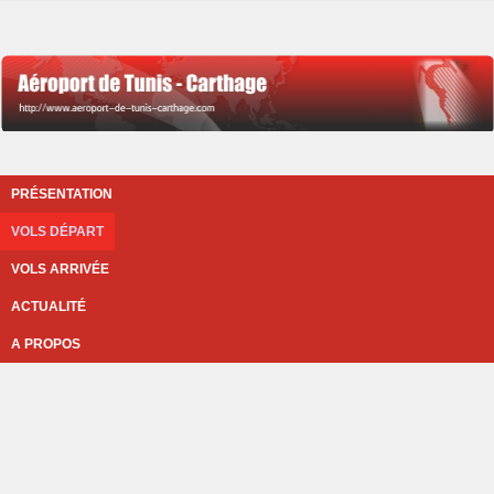
PRÉSENTATION
VOLS DÉPART
VOLS ARRIVÉE
ACTUALITÉ
A PROPOS