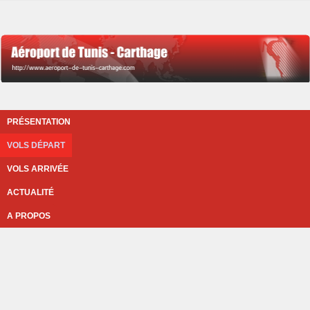
PRÉSENTATION
VOLS DÉPART
VOLS ARRIVÉE
ACTUALITÉ
A PROPOS