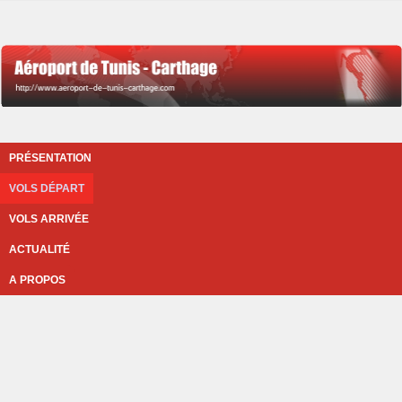
PRÉSENTATION
VOLS DÉPART
VOLS ARRIVÉE
ACTUALITÉ
A PROPOS