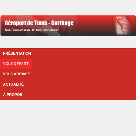
PRÉSENTATION
VOLS DÉPART
VOLS ARRIVÉE
ACTUALITÉ
A PROPOS