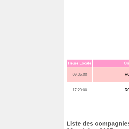
Heure Locale
Or
09:35:00
R
17:20:00
R
Liste des compagnies 