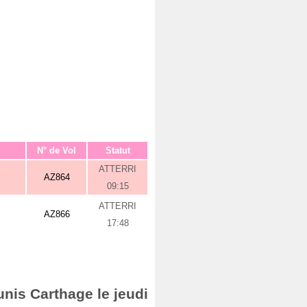
N° de Vol
Statut
ATTERRI
AZ864
09:15
ATTERRI
AZ866
17:48
unis Carthage le jeudi