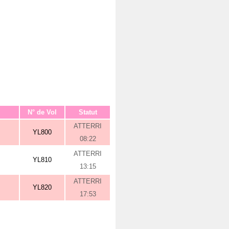
N° de Vol
Statut
ATTERRI
YL800
08:22
ATTERRI
YL810
13:15
ATTERRI
YL820
17:53