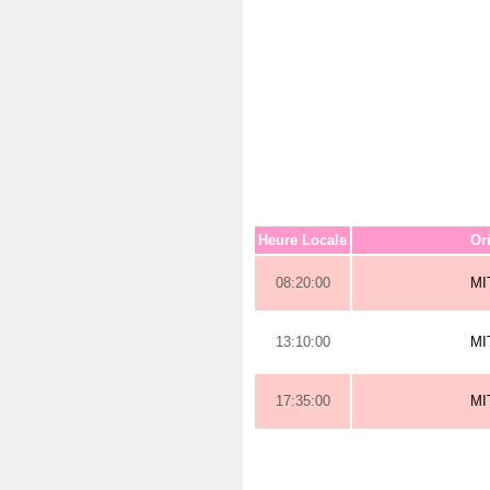
Heure Locale
Or
08:20:00
MI
13:10:00
MI
17:35:00
MI