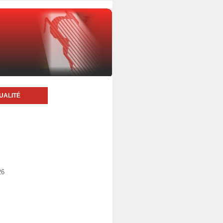
UALITÉ
26